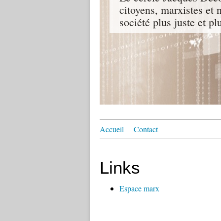
citoyens, marxistes et 
société plus juste et p
Accueil
Contact
Links
Espace marx