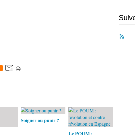
Suiv
0
Soigner ou punir ?
Le POUM :