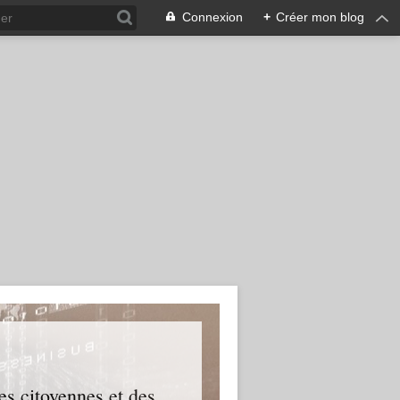
Connexion
+
Créer mon blog
es citoyennes et des