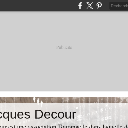
Publicité
cques Decour
ur est une association Tourangelle dans laquelle d