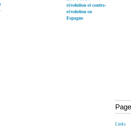
?
révolution et contre-
?
révolution en
Espagne
Page
Links