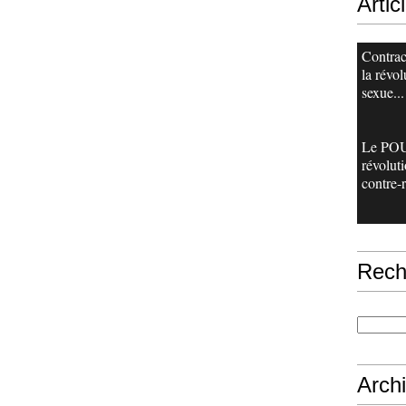
Artic
Contrac
la révol
sexue...
Le PO
révoluti
contre-r
Rech
Arch