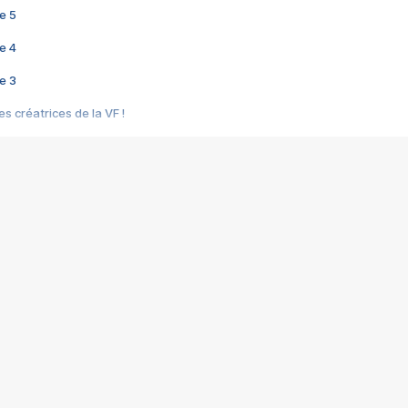
e 5
e 4
e 3
s créatrices de la VF !
e 2
e 1
e Mektoub My Love arrive enfin ! Rencontre avec Shaïn Boumedine et Sal
i : après Toni en famille
elle réalise le bouleversant Dites lui que je l'aime
ais ! Rencontre autour de Vie privée de Rebecca Zlotowski
 de Marguerite, Grave... Rencontre avec Ella Rumpf
 Les Rêveurs, un film intime sur la santé mentale