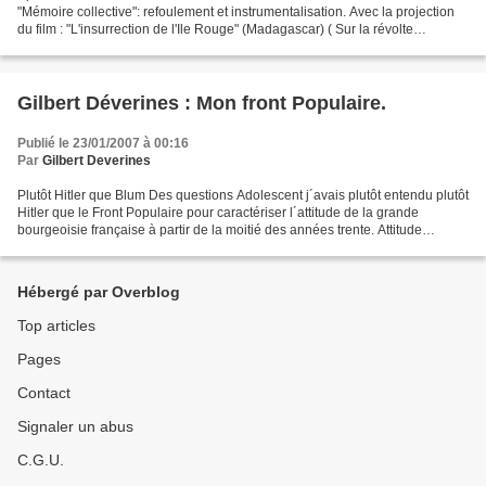
"Mémoire collective": refoulement et instrumentalisation. Avec la projection
du film : "L'insurrection de l'Ile Rouge" (Madagascar) ( Sur la révolte
malgache de 1947.) Ce que raconte...
Gilbert Déverines : Mon front Populaire.
Publié le 23/01/2007 à 00:16
Par
Gilbert Deverines
Plutôt Hitler que Blum Des questions Adolescent j´avais plutôt entendu plutôt
Hitler que le Front Populaire pour caractériser l´attitude de la grande
bourgeoisie française à partir de la moitié des années trente. Attitude
confirmée après le succès électoral...
Hébergé par Overblog
Top articles
Pages
Contact
Signaler un abus
C.G.U.