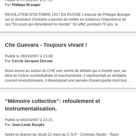
Publié le 17/11/2007 à 17:15
Par
Philippe Branger
REVOLUTION D'OCTOBRE 1917 EN RUSSIE L'exposé de Philippe Branger
sur la révolution d'octobre a permis de mettre en évidence l'importance de
ces "Dix jours qui ébranlèrent le monde". En effet, pendant 70 ans, la
révolution Russe, qui a donné naissance...
Che Guevara - Toujours vivant !
Publié le 28/10/2007 à 23:08
Par
Cercle Jacques Decour
Nous avons eu autour du CHE une soirée de débats qui a montré que, au-
delà de l'icône surmédiatisée et marchandisée, il représentait un véritable
courant révolutionnaire, il développait une pensée d'avant-garde dont toute
la signification n'a pas encore...
"Mémoire collective": refoulement et
instrumentalisation.
Publié le 04/04/2007 à 23:21
Par
Jean-Louis Bargès
Après la séance du Jeudi 22 mars au C.N.P. - Cinémas Studio - Tours